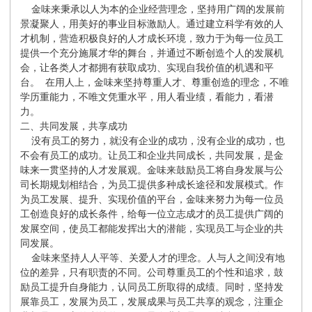
金味来秉承以人为本的企业经营理念，坚持用广阔的发展前
景凝聚人，用美好的事业目标激励人。通过建立科学有效的人
才机制，营造积极良好的人才成长环境，致力于为每一位员工
提供一个充分施展才华的舞台，并通过不断创造个人的发展机
会，让各类人才都拥有获取成功、实现自我价值的机遇和平
台。 在用人上，金味来坚持尊重人才、尊重创造的理念，不唯
学历重能力，不唯文凭重水平，用人看业绩，看能力，看潜
力。
二、共同发展，共享成功
没有员工的努力，就没有企业的成功，没有企业的成功，也
不会有员工的成功。让员工和企业共同成长，共同发展，是金
味来一贯坚持的人才发展观。金味来鼓励员工将自身发展与公
司长期规划相结合，为员工提供多种成长途径和发展模式。作
为员工发展、提升、实现价值的平台，金味来努力为每一位员
工创造良好的成长条件，给每一位立志成才的员工提供广阔的
发展空间，使员工都能发挥出大的潜能，实现员工与企业的共
同发展。
金味来坚持人人平等、关爱人才的理念。人与人之间没有地
位的差异，只有职责的不同。公司尊重员工的个性和追求，鼓
励员工提升自身能力，认同员工所取得的成绩。同时，坚持发
展靠员工，发展为员工，发展成果与员工共享的观念，注重企